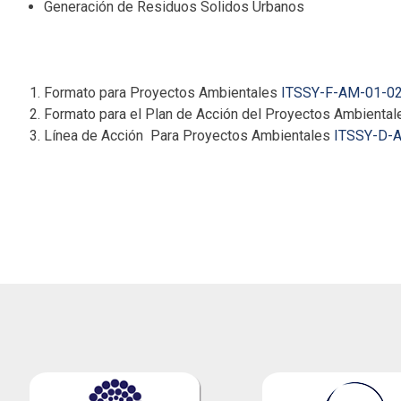
Generación de Residuos Solidos Urbanos
Para Registrar un proyecto ambiental se requieren el llenad
Formato para Proyectos Ambientales
ITSSY-F-AM-01-0
Formato para el Plan de Acción del Proyectos Ambienta
Línea de Acción Para Proyectos Ambientales
ITSSY-D-
Una vez llenado los formatos, es necesario presentarlos co
Estadística y Evaluación.