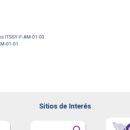
o de los siguientes formatos por parte del personal docente:
2
les
ITSSY-F-AM-01-03
AM-01-01
n el responsable del Sistema de Gestión Integral, en el departa
Sitios de Interés