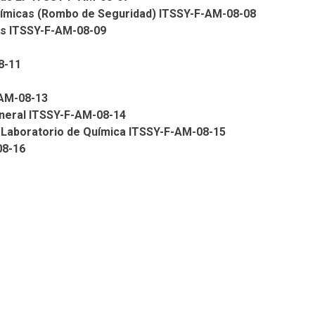
Químicas (Rombo de Seguridad) ITSSY-F-AM-08-08
os ITSSY-F-AM-08-09
8-11
-AM-08-13
eneral ITSSY-F-AM-08-14
l Laboratorio de Química ITSSY-F-AM-08-15
08-16
 al sistema de Gestión Integral, buscando la participación y el
ientales.