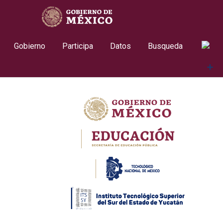
Skip
contenido
to
content
Gobierno
Participa
Datos
Busqueda