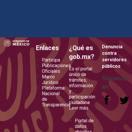
how to embed google map in website
Denuncia
Enlaces
¿Qué es
contra
gob.mx?
servidores
Participa
Publicaciones
públicos
Es el portal
Oficiales
único de
Marco
Síguenos
trámites,
Jurídico
información
en:
Plataforma
y
Nacional
participación
de
ciudadana.
Transparencia
Leer más
Portal de
datos
abiertos