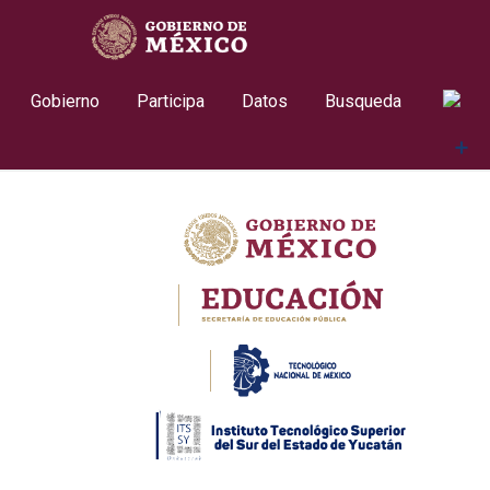
Skip
contenido
to
content
Gobierno
Participa
Datos
Busqueda