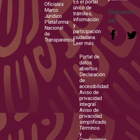
Es el portal
Oficiales
único de
Marco
Síguenos
trámites,
Jurídico
información
en:
Plataforma
y
Nacional
participación
de
ciudadana.
Transparencia
Leer más
Portal de
datos
abiertos
Declaración
de
accesibilidad
Aviso de
privacidad
integral
Aviso de
privacidad
simplificado
Términos
y
Condiciones