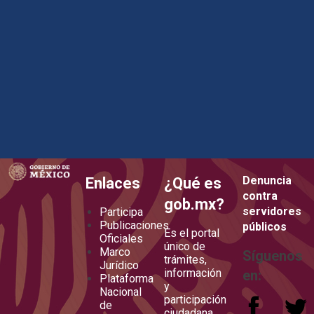
how to embed google map in website
Denuncia
Enlaces
¿Qué es
contra
gob.mx?
servidores
Participa
Publicaciones
públicos
Es el portal
Oficiales
único de
Marco
Síguenos
trámites,
Jurídico
información
en:
Plataforma
y
Nacional
participación
de
ciudadana.