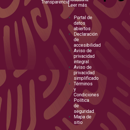
Transparencia
Leer más
Portal de
datos
abiertos
Declaración
de
accesibilidad
Aviso de
privacidad
integral
Aviso de
privacidad
simplificado
Términos
y
Condiciones
Política
de
seguridad
Mapa de
sitio