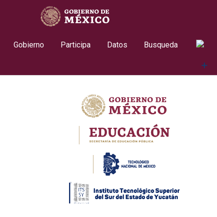
Skip
contenido
to
content
Gobierno
Participa
Datos
Busqueda