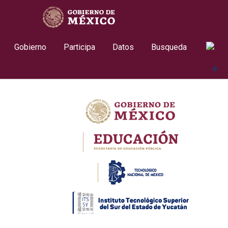
Skip
contenido
to
content
Gobierno
Participa
Datos
Busqueda