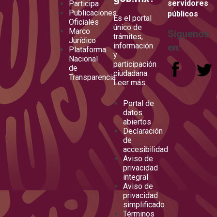
servidores
Participa
Publicaciones
públicos
Es el portal
Oficiales
único de
Marco
Síguenos
trámites,
Jurídico
información
en:
Plataforma
y
Nacional
participación
de
ciudadana.
Transparencia
Leer más
Portal de
datos
abiertos
Declaración
de
accesibilidad
Aviso de
privacidad
integral
Aviso de
privacidad
simplificado
Términos