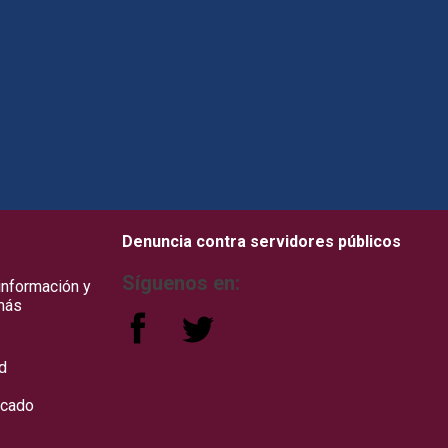
how to embed google map in website
Denuncia contra servidores públicos
Síguenos en:
 información y
más
d
icado