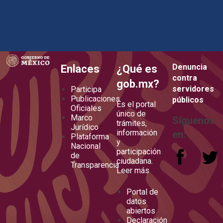
how to embed google map in website
Denuncia
Enlaces
¿Qué es
contra
gob.mx?
servidores
Participa
Publicaciones
públicos
Es el portal
Oficiales
único de
Marco
Síguenos
trámites,
Jurídico
información
en:
Plataforma
y
Nacional
participación
de
ciudadana.
Transparencia
Leer más
Portal de
datos
abiertos
Declaración