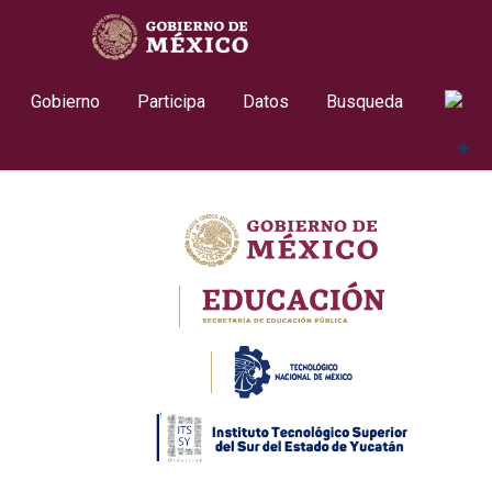
Skip
contenido
to
content
Gobierno
Participa
Datos
Busqueda