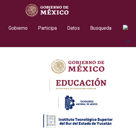
Skip
contenido
to
content
Gobierno
Participa
Datos
Busqueda