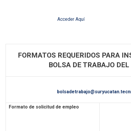
. Guía para una entrevista
Acceder Aquí
_______________________________________________
FORMATOS REQUERIDOS PARA INS
BOLSA DE TRABAJO DEL
Estos son los formatos requeridos para la inscripción de l
los cuales deberán llenar y ser enviados al si
bolsadetrabajo@suryucatan.tec
Formato de solicitud de empleo