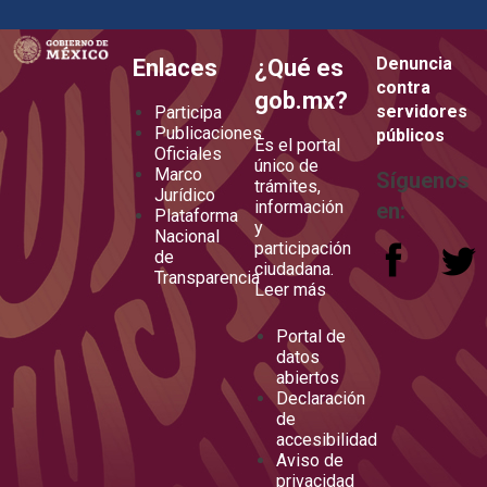
how to embed google map in website
Denuncia
Enlaces
¿Qué es
contra
gob.mx?
servidores
Participa
Publicaciones
públicos
Es el portal
Oficiales
único de
Marco
Síguenos
trámites,
Jurídico
información
en:
Plataforma
y
Nacional
participación
de
ciudadana.
Transparencia
Leer más
Portal de
datos
abiertos
Declaración
de
accesibilidad
Aviso de
privacidad