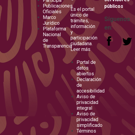
Participa
Publicaciones
públicos
Es el portal
Oficiales
único de
Marco
Síguenos
trámites,
Jurídico
información
en:
Plataforma
y
Nacional
participación
de
ciudadana.
Transparencia
Leer más
Portal de
datos
abiertos
Declaración
de
accesibilidad
Aviso de
privacidad
integral
Aviso de
privacidad
simplificado
Términos