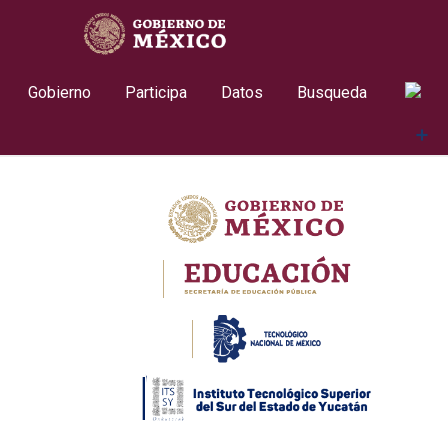
Skip
contenido
to
content
Gobierno
Participa
Datos
Busqueda