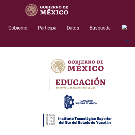
Skip
contenido
to
content
Gobierno
Participa
Datos
Busqueda