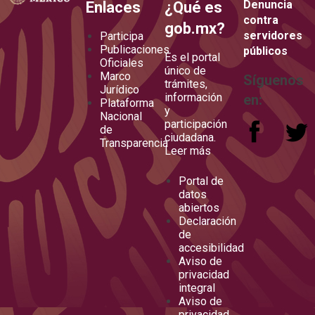
Denuncia
Enlaces
¿Qué es
contra
gob.mx?
servidores
Participa
Publicaciones
públicos
Es el portal
Oficiales
único de
Marco
Síguenos
trámites,
Jurídico
información
en:
Plataforma
y
Nacional
participación
de
ciudadana.
Transparencia
Leer más
Portal de
datos
abiertos
Declaración
de
accesibilidad
Aviso de
privacidad
integral
Aviso de
privacidad