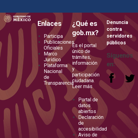
how to embed google map in website
Denuncia
Enlaces
¿Qué es
contra
gob.mx?
servidores
Participa
Publicaciones
públicos
Es el portal
Oficiales
único de
Marco
Síguenos
trámites,
Jurídico
información
en:
Plataforma
y
Nacional
participación
de
ciudadana.
Transparencia
Leer más
Portal de
datos
abiertos
Declaración
de
accesibilidad
Aviso de