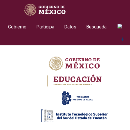
Skip
contenido
to
content
Gobierno
Participa
Datos
Busqueda