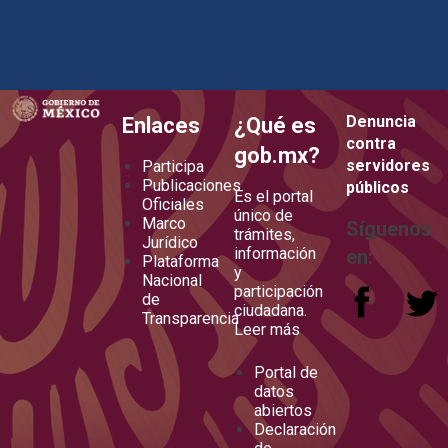
how to embed google map in website
Denuncia
Enlaces
¿Qué es
contra
gob.mx?
servidores
Participa
Publicaciones
públicos
Es el portal
Oficiales
único de
Marco
Síguenos
trámites,
Jurídico
información
en:
Plataforma
y
Nacional
participación
de
ciudadana.
Transparencia
Leer más
Portal de
datos
abiertos
Declaración