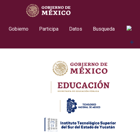
Skip
contenido
to
content
Gobierno
Participa
Datos
Busqueda