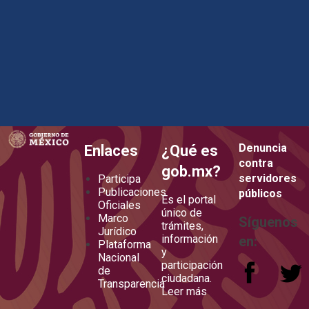
how to embed google map in website
Denuncia
Enlaces
¿Qué es
contra
gob.mx?
servidores
Participa
Publicaciones
públicos
Es el portal
Oficiales
único de
Marco
Síguenos
trámites,
Jurídico
información
en:
Plataforma
y
Nacional
participación
de
ciudadana.
Transparencia
Leer más