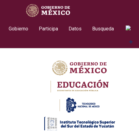
Skip
contenido
to
content
Gobierno
Participa
Datos
Busqueda