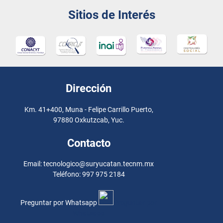
Sitios de Interés
Dirección
Km. 41+400, Muna - Felipe Carrillo Puerto,
97880 Oxkutzcab, Yuc.
Contacto
Email: tecnologico@suryucatan.tecnm.mx
Teléfono: 997 975 2184
Preguntar por Whatsapp
Preguntar por
Whatsapp