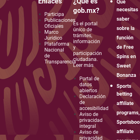
Enlaces
¿Qué es
Qué
gob.mx?
necesitas
Participa
saber
Publicaciones
Es el portal
Oficiales
sobre la
único de
Marco
trámites,
función
Jurídico
información
Plataforma
de Free
y
Nacional
participación
de
Spins en
ciudadana.
Transparencia
Leer más
Sweet
Bonanza
Portal de
datos
Sports
abiertos
betting
Declaración
de
affiliate
accesibilidad
programs,
Aviso de
privacidad
Sportsboo
integral
affiliate
Aviso de
privacidad