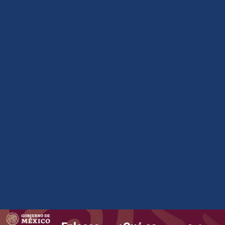
Preguntar por Whatsapp
how to embed google map in website