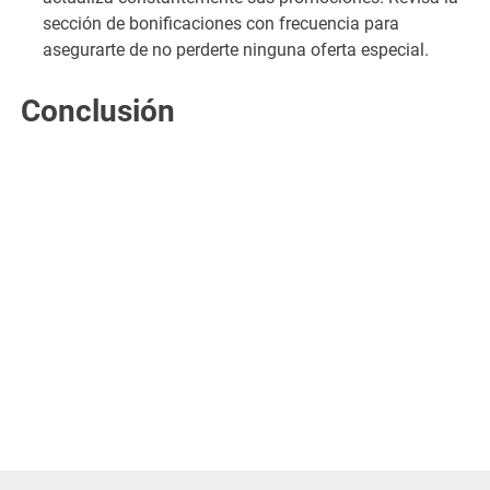
sección de bonificaciones con frecuencia para
asegurarte de no perderte ninguna oferta especial.
Conclusión
La Pin-Up APK es una excelente opción para los
jugadores en México que buscan una plataforma segura,
confiable y divertida para disfrutar de los mejores juegos
de casino y apuestas deportivas. Con una interfaz
amigable, métodos de pago seguros y bonificaciones
atractivas