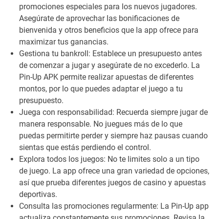
promociones especiales para los nuevos jugadores.
Asegúrate de aprovechar las bonificaciones de
bienvenida y otros beneficios que la app ofrece para
maximizar tus ganancias.
Gestiona tu bankroll:
Establece un presupuesto antes
de comenzar a jugar y asegúrate de no excederlo. La
Pin-Up APK permite realizar apuestas de diferentes
montos, por lo que puedes adaptar el juego a tu
presupuesto.
Juega con responsabilidad:
Recuerda siempre jugar de
manera responsable. No juegues más de lo que
puedas permitirte perder y siempre haz pausas cuando
sientas que estás perdiendo el control.
Explora todos los juegos:
No te limites solo a un tipo
de juego. La app ofrece una gran variedad de opciones,
así que prueba diferentes juegos de casino y apuestas
deportivas.
Consulta las promociones regularmente:
La Pin-Up app
actualiza constantemente sus promociones. Revisa la