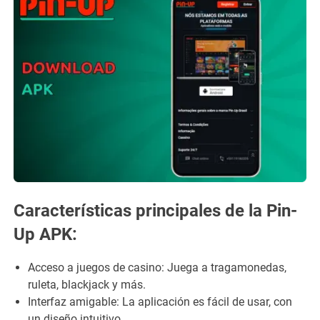
Características principales de la Pin-
Up APK:
Acceso a juegos de casino: Juega a tragamonedas,
ruleta, blackjack y más.
Interfaz amigable: La aplicación es fácil de usar, con
un diseño intuitivo.